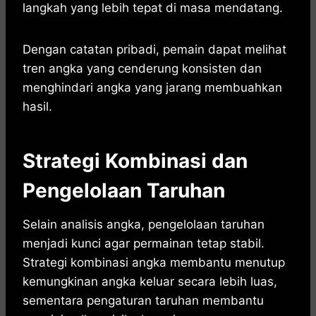
langkah yang lebih tepat di masa mendatang.
Dengan catatan pribadi, pemain dapat melihat
tren angka yang cenderung konsisten dan
menghindari angka yang jarang membuahkan
hasil.
Strategi Kombinasi dan
Pengelolaan Taruhan
Selain analisis angka, pengelolaan taruhan
menjadi kunci agar permainan tetap stabil.
Strategi kombinasi angka membantu menutup
kemungkinan angka keluar secara lebih luas,
sementara pengaturan taruhan membantu