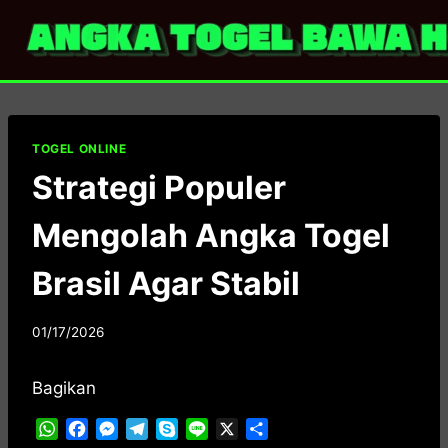
Skip
to
content
TOGEL ONLINE
Strategi Populer
Mengolah Angka Togel
Brasil Agar Stabil
01/17/2026
Bagikan
W
F
M
T
S
L
X
S