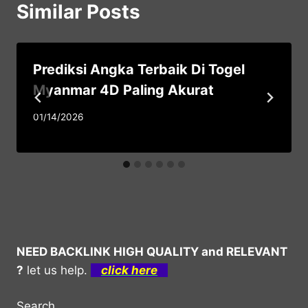
Similar Posts
Prediksi Angka Terbaik Di Togel
Myanmar 4D Paling Akurat
01/14/2026
NEED BACKLINK HIGH QUALITY and RELEVANT
?
let us help.
click here
Search