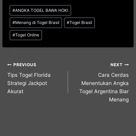
Post
#
ANGKA TOGEL BAWA HOKI
Tags:
#
Menang di Togel Brasil
#
Togel Brasil
#
Togel Online
Post
PREVIOUS
NEXT
Tips Togel Florida
Cara Cerdas
navigation
Strategi Jackpot
Menentukan Angka
Akurat
Togel Argentina Biar
Menang