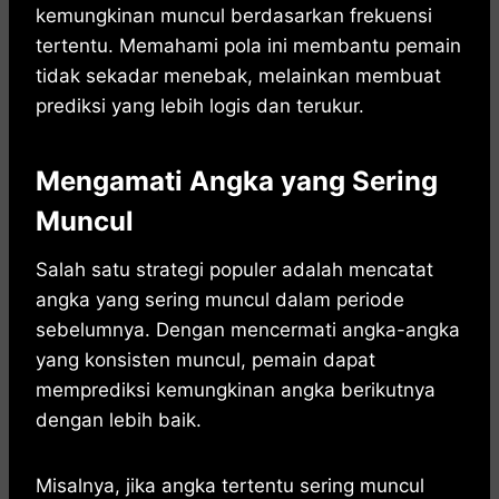
kemungkinan muncul berdasarkan frekuensi
tertentu. Memahami pola ini membantu pemain
tidak sekadar menebak, melainkan membuat
prediksi yang lebih logis dan terukur.
Mengamati Angka yang Sering
Muncul
Salah satu strategi populer adalah mencatat
angka yang sering muncul dalam periode
sebelumnya. Dengan mencermati angka-angka
yang konsisten muncul, pemain dapat
memprediksi kemungkinan angka berikutnya
dengan lebih baik.
Misalnya, jika angka tertentu sering muncul