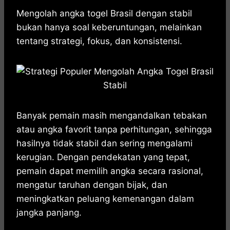
h
a
e
e
k
i
h
a
c
s
l
y
n
a
Mengolah angka togel Brasil dengan stabil
t
e
s
e
p
e
r
bukan hanya soal keberuntungan, melainkan
s
b
e
g
e
e
tentang strategi, fokus, dan konsistensi.
A
o
n
r
p
o
g
a
p
k
e
m
r
Banyak pemain masih mengandalkan tebakan
atau angka favorit tanpa perhitungan, sehingga
hasilnya tidak stabil dan sering mengalami
kerugian. Dengan pendekatan yang tepat,
pemain dapat memilih angka secara rasional,
mengatur taruhan dengan bijak, dan
meningkatkan peluang kemenangan dalam
jangka panjang.