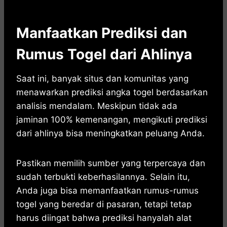
Manfaatkan Prediksi dan
Rumus Togel dari Ahlinya
Saat ini, banyak situs dan komunitas yang
menawarkan prediksi angka togel berdasarkan
analisis mendalam. Meskipun tidak ada
jaminan 100% kemenangan, mengikuti prediksi
dari ahlinya bisa meningkatkan peluang Anda.
Pastikan memilih sumber yang terpercaya dan
sudah terbukti keberhasilannya. Selain itu,
Anda juga bisa memanfaatkan rumus-rumus
togel yang beredar di pasaran, tetapi tetap
harus diingat bahwa prediksi hanyalah alat