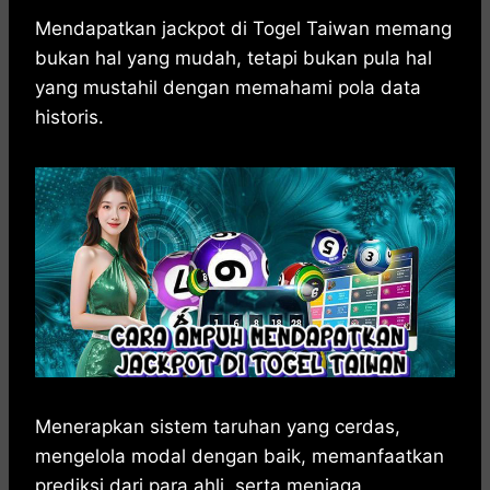
h
a
e
e
k
i
h
a
c
s
l
y
n
a
Mendapatkan jackpot di Togel Taiwan memang
t
e
s
e
p
e
r
bukan hal yang mudah, tetapi bukan pula hal
s
b
e
g
e
e
yang mustahil dengan memahami pola data
A
o
n
r
historis.
p
o
g
a
p
k
e
m
r
Menerapkan sistem taruhan yang cerdas,
mengelola modal dengan baik, memanfaatkan
prediksi dari para ahli, serta menjaga