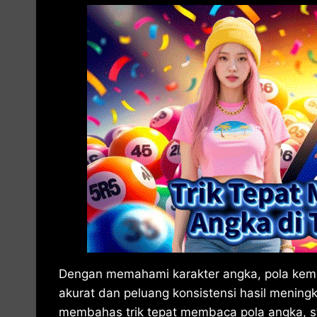
Dengan memahami karakter angka, pola kemun
akurat dan peluang konsistensi hasil meningka
membahas trik tepat membaca pola angka, st