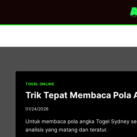
Skip
to
content
TOGEL ONLINE
Trik Tepat Membaca Pola 
01/24/2026
Untuk membaca pola angka Togel Sydney seca
analisis yang matang dan teratur.