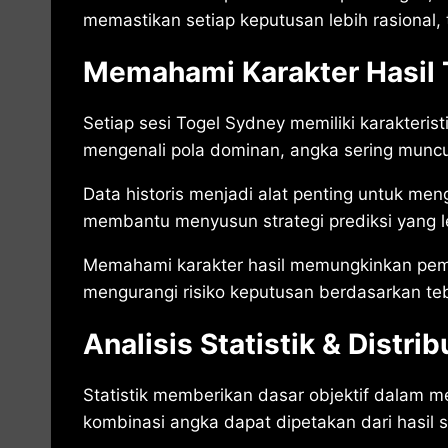
memastikan setiap keputusan lebih rasional, 
Memahami Karakter Hasil 
Setiap sesi Togel Sydney memiliki karakteri
mengenali pola dominan, angka sering muncu
Data historis menjadi alat penting untuk men
membantu menyusun strategi prediksi yang leb
Memahami karakter hasil memungkinkan pema
mengurangi risiko keputusan berdasarkan teba
Analisis Statistik & Distri
Statistik memberikan dasar objektif dalam 
kombinasi angka dapat dipetakan dari hasil