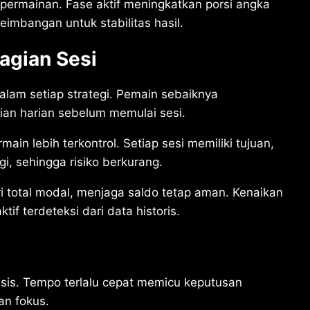
permainan. Fase aktif meningkatkan porsi angka
imbangan untuk stabilitas hasil.
gian Sesi
lam setiap strategi. Pemain sebaiknya
an harian sebelum memulai sesi.
ain lebih terkontrol. Setiap sesi memiliki tujuan,
i, sehingga risiko berkurang.
i total modal, menjaga saldo tetap aman. Kenaikan
tif terdeteksi dari data historis.
isis. Tempo terlalu cepat memicu keputusan
an fokus.