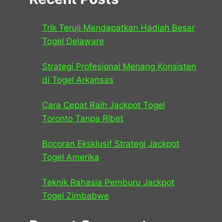
Trik Teruji Mendapatkan Hadiah Besar
Togel Delaware
Strategi Profesional Menang Konsisten
di Togel Arkansas
Cara Cepat Raih Jackpot Togel
Toronto Tanpa Ribet
Bocoran Eksklusif Strategi Jackpot
Togel Amerika
Teknik Rahasia Pemburu Jackpot
Togel Zimbabwe