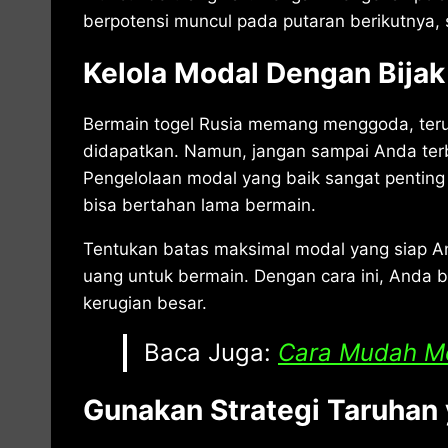
berpotensi muncul pada putaran berikutnya,
Kelola Modal Dengan Bijak
Bermain togel Rusia memang menggoda, terut
didapatkan. Namun, jangan sampai Anda ter
Pengelolaan modal yang baik sangat penting
bisa bertahan lama bermain.
Tentukan batas maksimal modal yang siap A
uang untuk bermain. Dengan cara ini, Anda 
kerugian besar.
Baca Juga:
Cara Mudah Me
Gunakan Strategi Taruhan