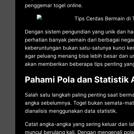
penggemar togel online.
Dengan sistem pengundian yang unik dan ha
perhatian banyak pemain dari berbagai negar
keberuntungan bukan satu-satunya kunci kem
agar peluang menang bisa lebih besar dan un
akan memberikan beberapa tips penting yan
Pahami Pola dan Statistik
Salah satu langkah paling penting saat berm
angka sebelumnya. Togel bukan semata-mata
dianalisis menggunakan data statistik.
Catat angka-angka yang sering keluar dan la
muncul berulang kali. Dengan mengenali po