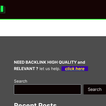
NEED BACKLINK HIGH QUALITY and
RELEVANT ?
let us help.
click here
Search
Search
Recent Posts