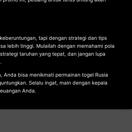
eruntungan, tapi dengan strategi dan tips
sa lebih tinggi. Mulailah dengan memahami pola
 strategi taruhan yang tepat, dan jangan lupa
.
, Anda bisa menikmati permainan togel Rusia
ntungkan. Selalu ingat, main dengan kepala
keuangan Anda.