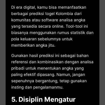
Di era digital, kamu bisa memanfaatkan
berbagai prediksi togel Kolombia dari
komunitas atau software analisa angka
yang tersedia secara online. Tool-tool ini
biasanya menggunakan rumus statistik dan
pola keluaran sebelumnya untuk
memberikan angka jitu.
Gunakan hasil prediksi ini sebagai bahan
referensi dan kombinasikan dengan analisa
pribadi untuk menentukan angka yang
paling efektif dipasang. Namun, jangan
sepenuhnya bergantung, tetap gunakan
insting dan pengalamanmu.
5. Disiplin Mengatur