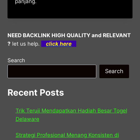
panjang.
NEED BACKLINK HIGH QUALITY and RELEVANT
?
let us help.
click here
Search
Search
Recent Posts
Trik Teruji Mendapatkan Hadiah Besar Togel
Delaware
Strategi Profesional Menang Konsisten di