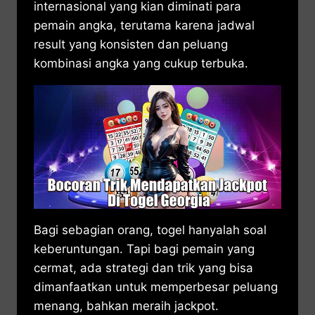
internasional yang kian diminati para
pemain angka, terutama karena jadwal
result yang konsisten dan peluang
kombinasi angka yang cukup terbuka.
Bagi sebagian orang, togel hanyalah soal
keberuntungan. Tapi bagi pemain yang
cermat, ada strategi dan trik yang bisa
dimanfaatkan untuk memperbesar peluang
menang, bahkan meraih jackpot.