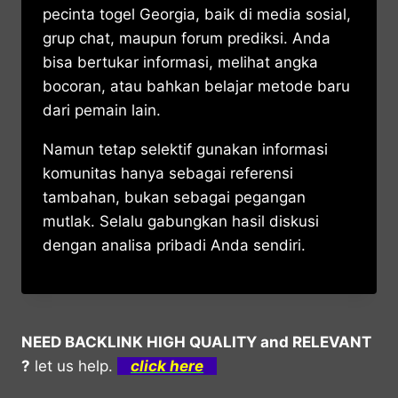
pecinta togel Georgia, baik di media sosial,
grup chat, maupun forum prediksi. Anda
bisa bertukar informasi, melihat angka
bocoran, atau bahkan belajar metode baru
dari pemain lain.
Namun tetap selektif gunakan informasi
komunitas hanya sebagai referensi
tambahan, bukan sebagai pegangan
mutlak. Selalu gabungkan hasil diskusi
dengan analisa pribadi Anda sendiri.
NEED BACKLINK HIGH QUALITY and RELEVANT
?
let us help.
click here