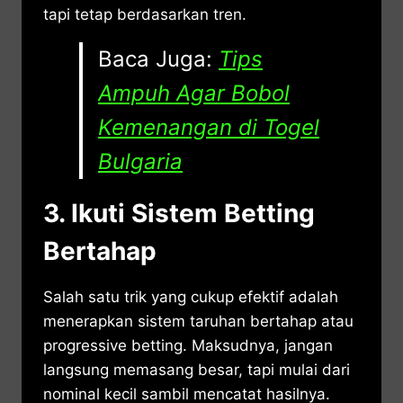
tapi tetap berdasarkan tren.
Baca Juga:
Tips
Ampuh Agar Bobol
Kemenangan di Togel
Bulgaria
3. Ikuti Sistem Betting
Bertahap
Salah satu trik yang cukup efektif adalah
menerapkan sistem taruhan bertahap atau
progressive betting. Maksudnya, jangan
langsung memasang besar, tapi mulai dari
nominal kecil sambil mencatat hasilnya.