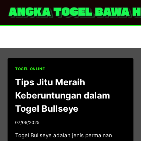
Skip
to
content
Togel Bullseye
TOGEL ONLINE
Tips Jitu Meraih
Keberuntungan dalam
Togel Bullseye
07/09/2025
Togel Bullseye adalah jenis permainan