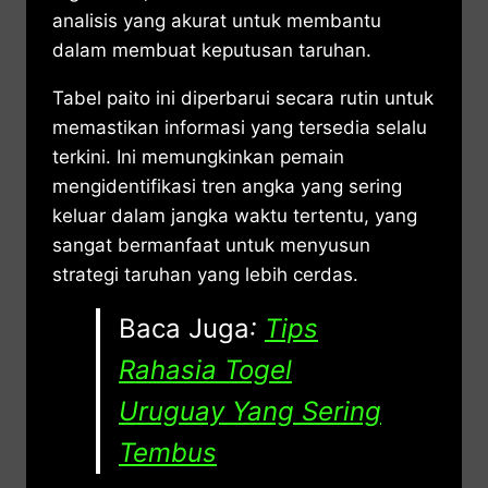
analisis yang akurat untuk membantu
dalam membuat keputusan taruhan.
Tabel paito ini diperbarui secara rutin untuk
memastikan informasi yang tersedia selalu
terkini. Ini memungkinkan pemain
mengidentifikasi tren angka yang sering
keluar dalam jangka waktu tertentu, yang
sangat bermanfaat untuk menyusun
strategi taruhan yang lebih cerdas.
Baca Juga
:
Tips
Rahasia Togel
Uruguay Yang Sering
Tembus