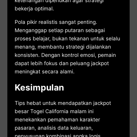
ketenangan diperlukan agar strategi
bekerja optimal.
Pola pikir realistis sangat penting.
Menganggap setiap putaran sebagai
proses belajar, bukan tekanan untuk selalu
menang, membantu strategi dijalankan
konsisten. Dengan kontrol emosi, pemain
dapat lebih fokus dan peluang jackpot
meningkat secara alami.
Kesimpulan
Tips hebat untuk mendapatkan jackpot
besar Togel California malam ini
menekankan pemahaman karakter
pasaran, analisis data keluaran,
penyusunan kombinasi angka logis,