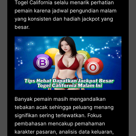
Togel California selalu menarik perhatian
pemain karena jadwal pengundian malam
yang konsisten dan hadiah jackpot yang
besar.
Banyak pemain masih mengandalkan
tebakan acak sehingga peluang menang
signifikan sering terlewatkan. Fokus
pembahasan mencakup pemahaman
karakter pasaran, analisis data keluaran,