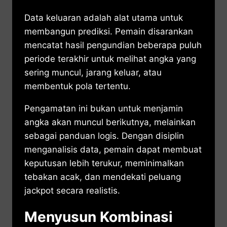
Data keluaran adalah alat utama untuk
membangun prediksi. Pemain disarankan
mencatat hasil pengundian beberapa puluh
periode terakhir untuk melihat angka yang
sering muncul, jarang keluar, atau
membentuk pola tertentu.
Pengamatan ini bukan untuk menjamin
angka akan muncul berikutnya, melainkan
sebagai panduan logis. Dengan disiplin
menganalisis data, pemain dapat membuat
keputusan lebih terukur, meminimalkan
tebakan acak, dan mendekati peluang
jackpot secara realistis.
Menyusun Kombinasi