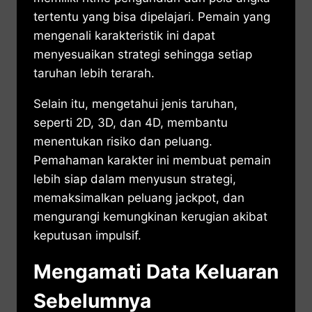
tertentu yang bisa dipelajari. Pemain yang
mengenali karakteristik ini dapat
menyesuaikan strategi sehingga setiap
taruhan lebih terarah.
Selain itu, mengetahui jenis taruhan,
seperti 2D, 3D, dan 4D, membantu
menentukan risiko dan peluang.
Pemahaman karakter ini membuat pemain
lebih siap dalam menyusun strategi,
memaksimalkan peluang jackpot, dan
mengurangi kemungkinan kerugian akibat
keputusan impulsif.
Mengamati Data Keluaran
Sebelumnya