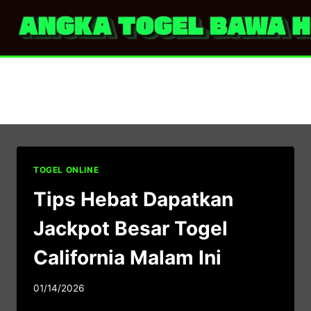
Skip
to
content
Tips Hebat Dapatkan
Jackpot Togel
TOGEL ONLINE
Tips Hebat Dapatkan
Jackpot Besar Togel
California Malam Ini
01/14/2026