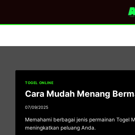
Skip
to
content
TOGEL ONLINE
Cara Mudah Menang Berma
07/09/2025
Memahami berbagai jenis permainan Togel M
meningkatkan peluang Anda.