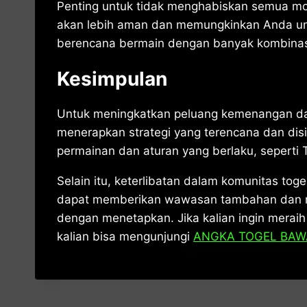
Penting untuk tidak menghabiskan semua mod
akan lebih aman dan memungkinkan Anda unt
berencana bermain dengan banyak kombinasi
Kesimpulan
Untuk meningkatkan peluang kemenangan dal
menerapkan strategi yang terencana dan dis
permainan dan aturan yang berlaku, seperti
Selain itu, keterlibatan dalam komunitas to
dapat memberikan wawasan tambahan dan re
dengan menetapkan. Jika kalian ingin merai
kalian bisa mengunjungi
ANGKA TOGEL BAW