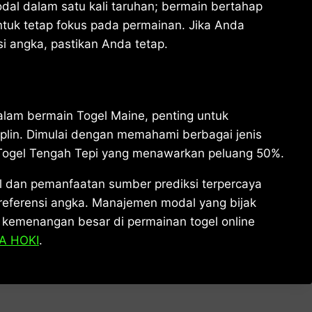
al dalam satu kali taruhan; bermain bertahap
uk tetap fokus pada permainan. Jika Anda
 angka, pastikan Anda tetap.
am bermain Togel Maine, penting untuk
iplin. Dimulai dengan memahami berbagai jenis
 Togel Tengah Tepi yang menawarkan peluang 50%.
gel dan pemanfaatan sumber prediksi terpercaya
ferensi angka. Manajemen modal yang bijak
h kemenangan besar di permainan togel online
A HOKI
.