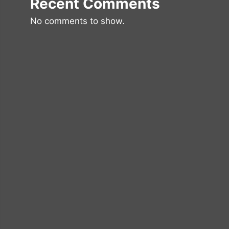
Recent Comments
No comments to show.