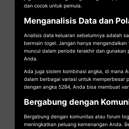
dan cocok untuk pemula.
Menganalisis Data dan Po
Analisis data keluaran sebelumnya adalah sa
bermain togel. Jangan hanya mengandalkan 
muncul dalam periode terakhir dan gunakan 
Anda.
Ada juga sistem kombinasi angka, di mana
dalam berbagai variasi untuk memperbesar 
dengan angka 5284, Anda bisa membuat varia
Bergabung dengan Komuni
Bergabung dengan komunitas atau forum t
meningkatkan peluang kemenangan Anda. Be