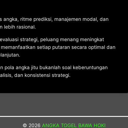
 angka, ritme prediksi, manajemen modal, dan
 lebih rasional.
 evaluasi strategi, peluang menang meningkat
 memanfaatkan setiap putaran secara optimal dan
lanjutan.
 pola angka jitu bukanlah soal keberuntungan
isis, dan konsistensi strategi.
© 2026
ANGKA TOGEL BAWA HOKI