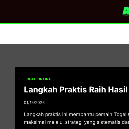
Skip
to
content
L
TOGEL ONLINE
Langkah Praktis Raih Hasi
01/15/2026
Langkah praktis ini membantu pemain Togel 
maksimal melalui strategi yang sistematis dan