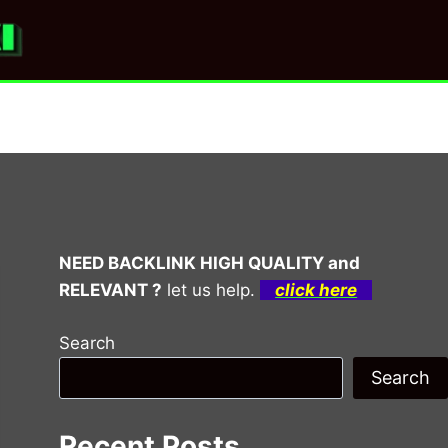
2D
NEED BACKLINK HIGH QUALITY and
RELEVANT ?
let us help.
click here
Search
Search
Recent Posts