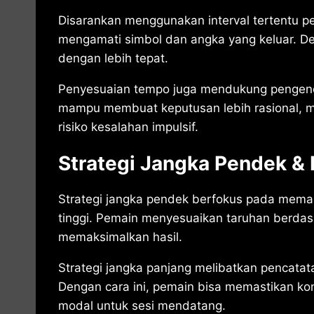
Disarankan menggunakan interval tertentu pe
mengamati simbol dan angka yang keluar. Den
dengan lebih tepat.
Penyesuaian tempo juga mendukung pengenda
mampu membuat keputusan lebih rasional, m
risiko kesalahan impulsif.
Strategi Jangka Pendek &
Strategi jangka pendek berfokus pada meman
tinggi. Pemain menyesuaikan taruhan berdas
memaksimalkan hasil.
Strategi jangka panjang melibatkan pencatata
Dengan cara ini, pemain bisa memastikan ko
modal untuk sesi mendatang.