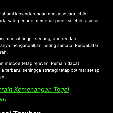
mahami kecenderungan angka secara lebih
da satu periode membuat prediksi lebih rasional
i muncul tinggi, sedang, dan rendah
anya mengandalkan insting semata. Pendekatan
rah.
an metode tetap relevan. Pemain dapat
 terbaru, sehingga strategi tetap optimal setiap
an.
Meraih Kemenangan Togel
ari