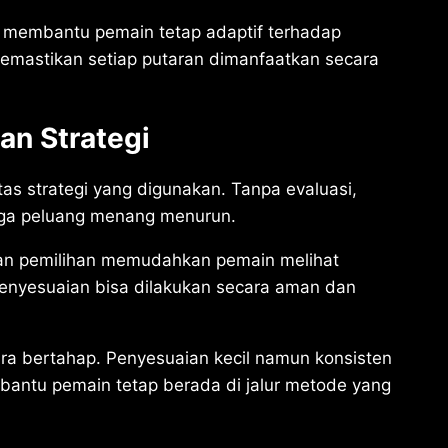
ng membantu pemain tetap adaptif terhadap
memastikan setiap putaran dimanfaatkan secara
.
an Strategi
tas strategi yang digunakan. Tanpa evaluasi,
gga peluang menang menurun.
asan pemilihan memudahkan pemain melihat
 penyesuaian bisa dilakukan secara aman dan
ara bertahap. Penyesuaian kecil namun konsisten
embantu pemain tetap berada di jalur metode yang