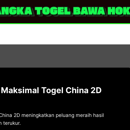
angkah Praktis Togel China 
l Maksimal Togel China 2D
China 2D meningkatkan peluang meraih hasil
 terukur.