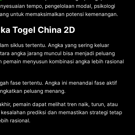
 penyesuaian tempo, pengelolaan modal, psikologi
anjang untuk memaksimalkan potensi kemenangan.
ka Togel China 2D
am siklus tertentu. Angka yang sering keluar
tara angka jarang muncul bisa menjadi peluang
n pemain menyusun kombinasi angka lebih rasional
ngah fase tertentu. Angka ini menandai fase aktif
ingkatkan peluang menang.
hir, pemain dapat melihat tren naik, turun, atau
kesalahan prediksi dan memastikan strategi tetap
bih rasional.