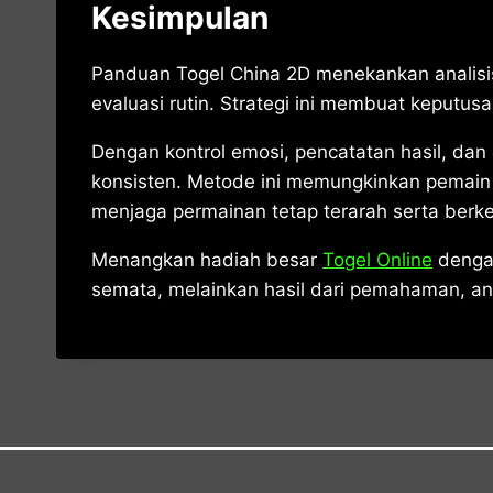
Kesimpulan
Panduan Togel China 2D menekankan analisis
evaluasi rutin. Strategi ini membuat keputusan
Dengan kontrol emosi, pencatatan hasil, dan
konsisten. Metode ini memungkinkan pemain
menjaga permainan tetap terarah serta berke
Menangkan hadiah besar
Togel Online
dengan
semata, melainkan hasil dari pemahaman, anal