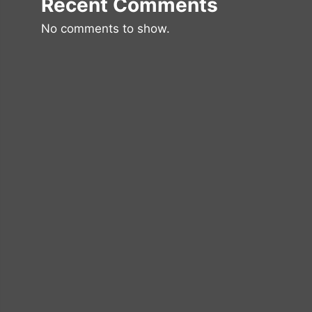
Recent Comments
No comments to show.