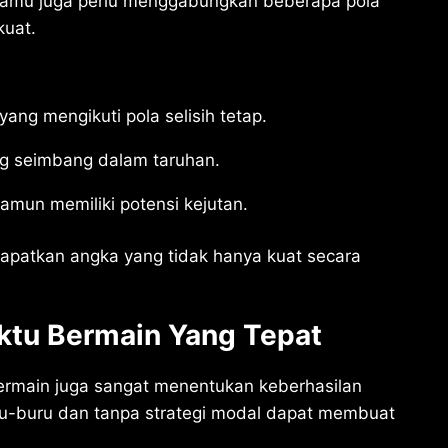
kamu juga perlu menggabungkan beberapa pola
kuat.
g mengikuti pola selisih tetap.
ng seimbang dalam taruhan.
amun memiliki potensi kejutan.
apatkan angka yang tidak hanya kuat secara
ktu Bermain Yang Tepat
bermain juga sangat menentukan keberhasilan
ru-buru dan tanpa strategi modal dapat membuat