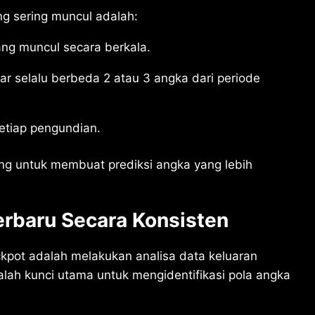
ng sering muncul adalah:
ang muncul secara berkala.
uar selalu berbeda 2 atau 3 angka dari periode
etiap pengundian.
ng untuk membuat prediksi angka yang lebih
Terbaru Secara Konsisten
ckpot adalah melakukan analisa data keluaran
alah kunci utama untuk mengidentifikasi pola angka