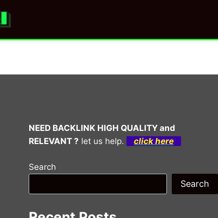
NEED BACKLINK HIGH QUALITY and
RELEVANT ?
let us help.
click here
Search
Search
Recent Posts